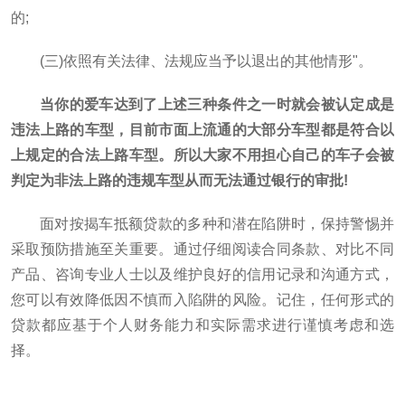
的;
(三)依照有关法律、法规应当予以退出的其他情形"。
当你的爱车达到了上述三种条件之一时就会被认定成是
违法上路的车型，目前市面上流通的大部分车型都是符合以
上规定的合法上路车型。所以大家不用担心自己的车子会被
判定为非法上路的违规车型从而无法通过银行的审批!
面对按揭车抵额贷款的多种和潜在陷阱时，保持警惕并
采取预防措施至关重要。通过仔细阅读合同条款、对比不同
产品、咨询专业人士以及维护良好的信用记录和沟通方式，
您可以有效降低因不慎而入陷阱的风险。记住，任何形式的
贷款都应基于个人财务能力和实际需求进行谨慎考虑和选
择。