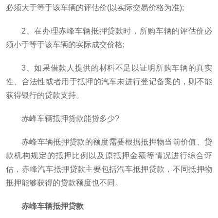
必须大于等于该车辆的评估价(以实际交易价格为准);
2、在办理赤峰车辆抵押贷款时，所购车辆的评估价必
须小于等于该车辆的实际成交价格;
3、如果借款人提供的材料不足以证明所购车辆的真实
性、合法性或者用于抵押的汽车未进行登记备案的，则不能
获得银行的贷款支持。
赤峰车辆抵押贷款能贷多少?
赤峰车辆抵押贷款的额度需要根据抵押物当前价值、贷
款机构规定的抵押比例以及原抵押金额等情况进行综合评
估，赤峰汽车抵押贷款主要包括汽车抵押贷款，不同抵押物
抵押能够获得的贷款额度也不同。
赤峰车辆抵押贷款