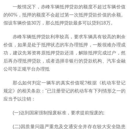
一般情况下，赤峰车辆抵押贷款的额度不超过车辆价值
的60%，抵押的额度不会超过第一次抵押贷款价值的余额。
假设车辆价值30万，那么抵押贷款最多可以贷到18万。
赤峰车辆抵押贷款利率较高，要求车辆具有较高的剩余
价值，如果是处于抵押状态的车办理抵押，一般很难办理成
功，建议先筹资将原抵押贷款还清，解除抵押完成过户，然
后再办理抵押贷款，或者选择非银行的贷款机构、汽车金融
公司等正规平台办理抵
那么如何判定一辆车的真实价值呢?根据《机动车登记
规定》的相关条款："已注册登记的机动车有下列情形之一的
应当予以注销：
(一)达到国家强制报废标准，要求提前报废的;
(二)因质量问题严重危及交通安全并存在较大安全隐患