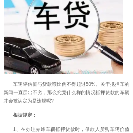
车辆评估值与贷款额比例不得超过50%。关于抵押车的
新闻一直层出不穷，那么究竟什么样的情况抵押贷款的车辆
才会被认定为是违规呢?
根据规定：
1、在办理赤峰车辆抵押贷款时，借款人所购车辆价值