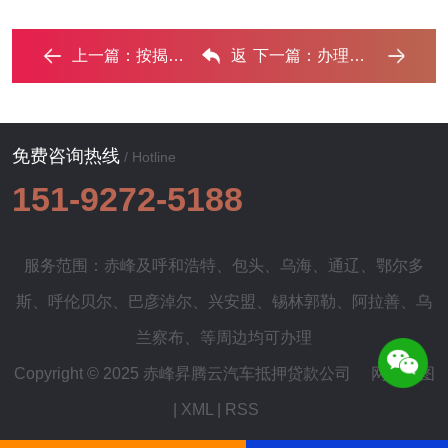
上一篇：
按揭车能办理赤峰不押车贷款吗?‌
返
下一篇：
办理赤峰车辆抵押贷款，短期应急首选 ...‌
回列表
免费咨询热线
/ Hotline
151-9272-5188
服务范围：赤峰及
呼和浩特
、
包头
、
乌海
、
通辽
、
鄂尔多
斯
、
呼伦贝尔
、
巴彦淖尔
、
兴安盟
、
锡林郭勒
、
阿拉善
、
乌
兰察布
、等周边均可办理
Copyright © 2025 赤峰昇腾云汽车抵押贷款公司
网站地图
|
XML
|
RSS