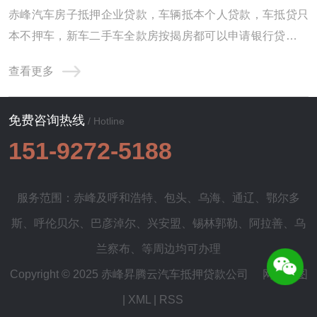
赤峰汽车房子抵押企业贷款，车辆抵本个人贷款，车抵贷只
本不押车，新车二手车全款房按揭房都可以申请银行贷款，
本市及周边各个区域都可以办理，二手车办理贷款所需材
查看更多
料。 赤峰汽车抵押贷款，立即申请，通过率高。赤峰汽车抵
押贷款机构贷款有快速下放贷款的优势，受到短期资金需求
免费咨询热线
的车友们青睐。赤峰车子抵押贷款机构对有需 ...
/ Hotline
151-9272-5188
服务范围：赤峰及
呼和浩特
、
包头
、
乌海
、
通辽
、
鄂尔多
斯
、
呼伦贝尔
、
巴彦淖尔
、
兴安盟
、
锡林郭勒
、
阿拉善
、
乌
兰察布
、等周边均可办理
Copyright © 2025 赤峰昇腾云汽车抵押贷款公司
网站地图
|
XML
|
RSS