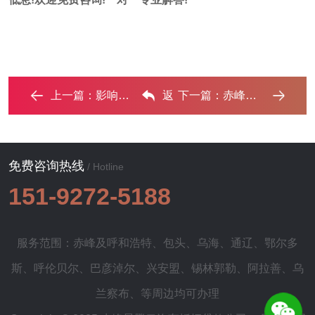
上一篇：
影响汽车抵押贷款额度的因素有哪些?‌
返
下一篇：
赤峰汽车抵押贷款利息一般是多少？‌
回列表
免费咨询热线
/ Hotline
151-9272-5188
服务范围：赤峰及
呼和浩特
、
包头
、
乌海
、
通辽
、
鄂尔多
斯
、
呼伦贝尔
、
巴彦淖尔
、
兴安盟
、
锡林郭勒
、
阿拉善
、
乌
兰察布
、等周边均可办理