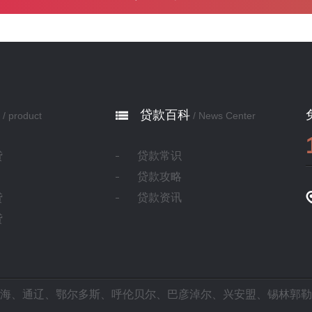
贷款百科
/ product
/ News Center
贷
贷款常识
贷款攻略
贷
贷款资讯
贷
海
、
通辽
、
鄂尔多斯
、
呼伦贝尔
、
巴彦淖尔
、
兴安盟
、
锡林郭勒