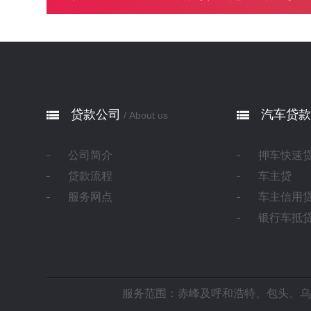
贷款公司
汽车贷款
/ About us
公司简介
押车快速
贷款流程
车主贷
服务网点
车主信用
银行车抵
服务范围：赤峰及
呼和浩特
、
包头
、
乌