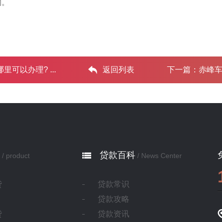
响。
以办理? ...‌
返回列表
下一篇：
赤峰车
贷款百科
/ product
/ News Center
贷
贷款常识
贷款攻略
贷
贷款资讯